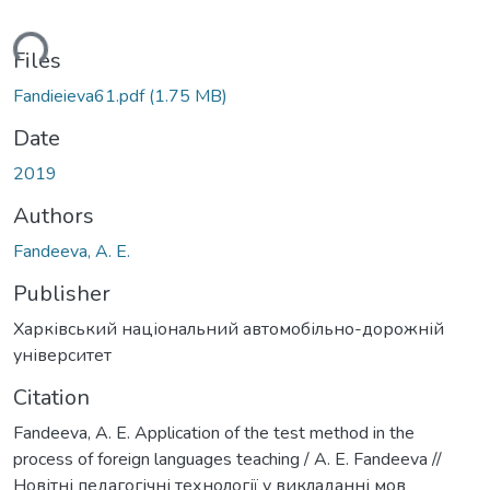
ading...
Files
Fandieieva61.pdf
(1.75 MB)
Date
2019
Authors
Fandeeva, A. E.
Publisher
Харківський національний автомобільно-дорожній
університет
Citation
Fandeeva, А. Е. Application of the test method in the
process of foreign languages teaching / А. Е. Fandeeva //
Новітні педагогічні технології у викладанні мов