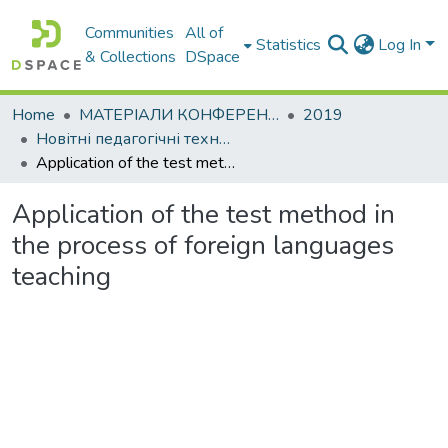
Communities
All of
Statistics
Log In
& Collections
DSpace
Home
МАТЕРІАЛИ КОНФЕРЕНЦІЙ
2019
Новітні педагогічні технології у викладанні мов іноземним студентам
Application of the test method in the process of foreign languages teaching
Application of the test method in
the process of foreign languages
teaching