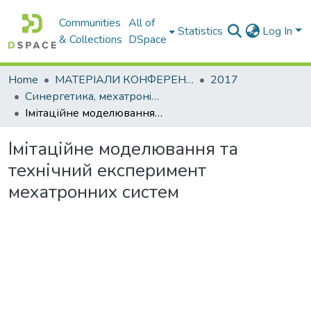
Communities
All of
Statistics
Log In
& Collections
DSpace
Home
МАТЕРІАЛИ КОНФЕРЕНЦІЙ
2017
Синергетика, мехатронiка, телематика дорожнiх машин i систем у навчальному процесi та науцi
Імітаційне моделювання та технічний експеримент мехатронних систем
Імітаційне моделювання та
технічний експеримент
мехатронних систем