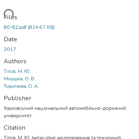
oading...
Files
80-82.pdf
(814.67 KB)
Date
2017
Authors
Тітов, М. Ю.
Мнушка, О. В.
Тиричева, О. А.
Publisher
Харківський національний автомобільно-дорожній
університет
Citation
Тітов, М. Ю. Імітаційне моделювання та технічний