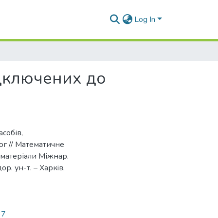
Log In
ідключених до
собів,
дюг // Математичне
 матеріали Міжнар.
ор. ун-т. – Харкiв,
37