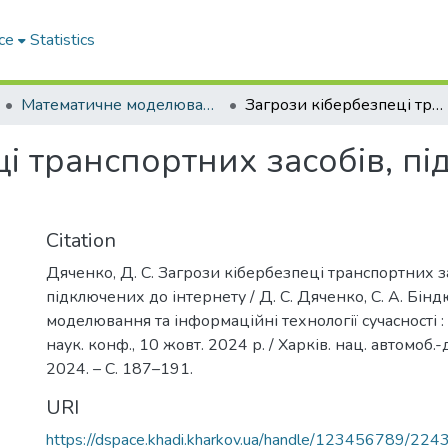
ce
Statistics
Математичне моделювання та інформаційні технології сучасності
Загрози кібербезпеці транспортних засобів, підключених до інтернету
і транспортних засобів, п
Citation
Дяченко, Д. С. Загрози кібербезпеці транспортних за
підключених до інтернету / Д. С. Дяченко, С. А. Бін
моделювання та інформаційні технології сучасності :
наук. конф., 10 жовт. 2024 р. / Харків. нац. автомоб.-д
2024. – С. 187–191.
URI
https://dspace.khadi.kharkov.ua/handle/123456789/224