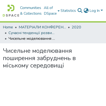
Communities
All of
Statistics
Log In
& Collections
DSpace
Home
МАТЕРІАЛИ КОНФЕРЕНЦІЙ
2020
Сучасні тенденції розвитку автомобільного транспорту та галузевого машинобудування
Чисельне моделювання поширення забруднень в міському середовищі
Чисельне моделювання
поширення забруднень в
міському середовищі