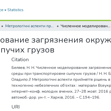
ce
Statistics
Метрологічні аспекти прийняття рішень в умовах роботи на техногенно небезпечних об’єктах
Численное моделирование загрязнения окружающей среды при транспортировке сыпучих грузов
ование загрязнения окру
пучих грузов
Citation
Беляев, Н. Н. Численное моделирование загрязне
среды при транспортировке сыпучих грузов / Н. Н. Бе
Оладипо // Метрологічні аспекти прийняття рішень в
техногенно небезпечних об’єктах : матеріали Всеукр.
інтернет–конф. молодих вчених, 27–28 жовт. 2016 р. 
автомоб.-дор. ун-т. – Харків, 2016. – С.194–196.
URI