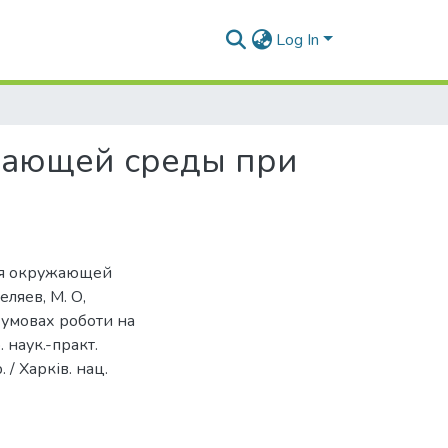
Log In
жающей среды при
ния окружающей
ляев, М. О,
 умовах роботи на
 наук.-практ.
/ Харків. нац.