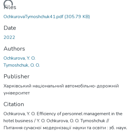
Loading...
Files
OchkurovaTymoshchuk41.pdf
(305.79 KB)
Date
2022
Authors
Ochkurova, Y. O.
Tymoshchuk, O. O.
Publisher
Харківський національний автомобільно-дорожній
університет
Citation
Ochkurova, Y. O. Efficiency of personnel management in the
hotel business / Y. O. Ochkurova, O. O. Tymoshchuk //
Питання сучасної модернізації науки та освіти : зб. наук.