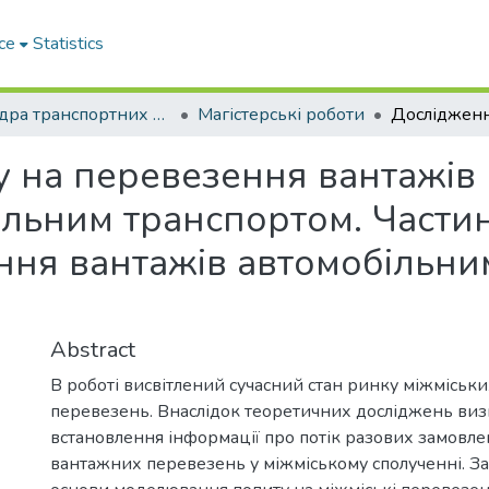
ce
Statistics
Кафедра транспортних систем і логістики
Магістерські роботи
 на перевезення вантажів 
ільним транспортом. Части
ння вантажів автомобільни
Abstract
В роботі висвітлений сучасний стан ринку міжміськ
перевезень. Внаслідок теоретичних досліджень ви
встановлення інформації про потік разових замовле
вантажних перевезень у міжміському сполученні. За