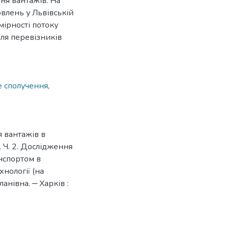
ня вантажів. На
влень у Львівській
мірності потоку
для перевізників
е сполучення
,
 вантажів в
 Ч. 2. Дослідження
нспортом в
хнології (на
нівна. ‒ Харків :