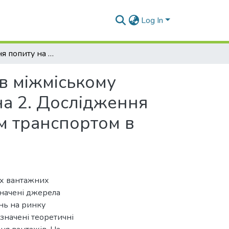
Log In
Дослідження попиту на перевезення вантажів в міжміському сполученні автомобільним транспортом. Частина 2. Дослідження попиту на перевезення вантажів автомобільним транспортом в Львівській області
в міжміському
на 2. Дослідження
м транспортом в
их вантажних
значені джерела
нь на ринку
значені теоретичні