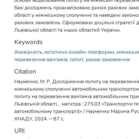
основи моделювання попиту на міжміські перевезен
базі досліджень проаналізовано ринок разових замо
області у міжміському сполученні та наведені законо
разових замовлень. Сформовано доцільні стратегії 
Львівської області та інших областей України.
Keywords
ймовірність
,
логістичні онлайн-платформи
,
міжміськ
перевезення вантажів
,
попит
,
разові замовлення
Citation
Науменко, М. Р. Дослідження попиту на перевезення
міжміському сполученні автомобільним транспортом.
попиту на перевезення вантажів автомобільним тра
Львівській області… магістра : 275.03 «Транспортні те
автомобільному транспорті)» / Науменко Марина Русла
ХНАДУ, 2024. ‒ 87 с.
URI