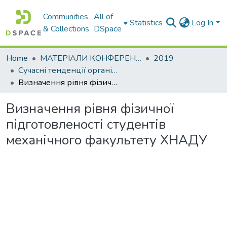
Communities
All of
Statistics
Log In
& Collections
DSpace
Home
МАТЕРІАЛИ КОНФЕРЕНЦІЙ
2019
Сучасні тенденції організаційнометодологічного забезпечення підготовки фахівців: проблеми та шляхи їх вирішення в умовах глобалізації та євроекономічної інтеграції
Визначення рівня фізичної підготовленості студентів механічного факультету ХНАДУ
Визначення рівня фізичної
підготовленості студентів
механічного факультету ХНАДУ