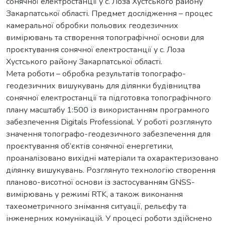
сонячної електростанції у с. Лоза Хустського району
Закарпатської області. Предмет дослідження – процес
камеральної обробки польових геодезичних
вимірювань та створення топографічної основи для
проєктування сонячної електростанції у с. Лоза
Хустського району Закарпатської області.
Мета роботи – обробка результатів топографо-
геодезичних вишукувань для ділянки будівництва
сонячної електростанції та підготовка топографічного
плану масштабу 1:500 із використанням програмного
забезпечення Digitals Professional. У роботі розглянуто
значення топографо-геодезичного забезпечення для
проєктування об’єктів сонячної енергетики,
проаналізовано вихідні матеріали та охарактеризовано
ділянку вишукувань. Розглянуто технологію створення
планово-висотної основи із застосуванням GNSS-
вимірювань у режимі RTK, а також виконання
тахеометричного знімання ситуації, рельєфу та
інженерних комунікацій. У процесі роботи здійснено