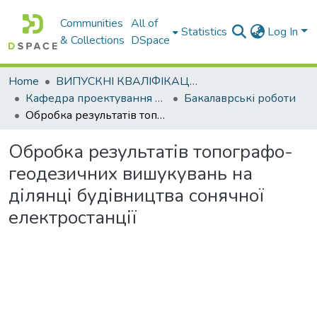
Communities
All of
Statistics
Log In
& Collections
DSpace
Home
ВИПУСКНІ КВАЛІФІКАЦІЙНІ РОБОТИ
Кафедра проектування доріг, геодезії і землеустрою
Бакалаврські роботи
Обробка результатів топографо-геодезичних вишукувань на ділянці будівництва сонячної електростанції
Обробка результатів топографо-
геодезичних вишукувань на
ділянці будівництва сонячної
електростанції