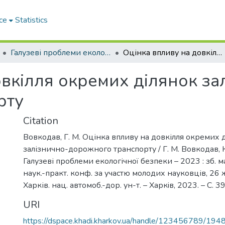
ce
Statistics
Галузеві проблеми екологічної безпеки – 2023
Оцінка впливу на довкілля окремих ділянок залізнично-дорожного транспорту
овкілля окремих ділянок за
рту
Citation
Вовкодав, Г. М. Оцінка впливу на довкілля окремих 
залізнично-дорожного транспорту / Г. М. Вовкодав, К
Галузеві проблеми екологічної безпеки – 2023 : зб. м
наук.-практ. конф. за участю молодих науковців, 26 ж
Харків. нац. автомоб.-дор. ун-т. – Харкiв, 2023. – С. 3
URI
https://dspace.khadi.kharkov.ua/handle/123456789/194