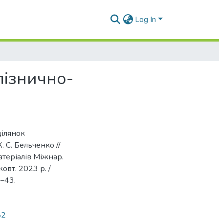
Log In
лізнично-
ділянок
. С. Бельченко //
атеріалів Міжнар.
oвт. 2023 р. /
9–43.
82