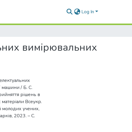
Log In
льних вимірювальних
телектуальних
машини / Б. С.
прийняття рішень в
 матеріали Всеукр.
 і молодих учених,
арків, 2023. – С.