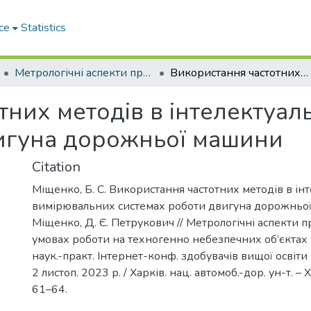
ce
Statistics
Метрологічні аспекти прийняття рішень в умовах роботи на техногенно небезпечних об’єктах
Використання частотних методів в інтелектуальних вимірювальних системах роботи двигуна дорожньої машини
тних методів в інтелектуа
игуна дорожньої машини
Citation
Міщенко, Б. С. Використання частотних методів в ін
вимірювальних системах роботи двигуна дорожньої 
Міщенко, Д. Є. Петрукович // Метрологічні аспекти 
умовах роботи на техногенно небезпечних об’єктах :
наук.-практ. Інтернет-конф. здобувачів вищої освіти
2 листоп. 2023 р. / Харків. нац. автомоб.-дор. ун-т. – Х
61–64.