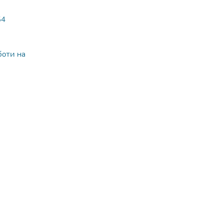
54
боти на