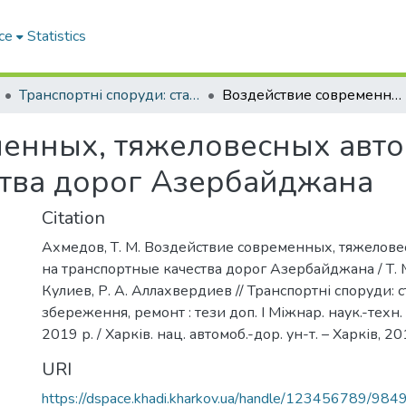
ce
Statistics
Транспортні споруди: стан, проблеми збереження, ремонт
Воздействие современных, тяжеловесных автомобилей на транспортные качества дорог Азербайджана
менных, тяжеловесных авт
ства дорог Азербайджана
Citation
Ахмедов, Т. М. Воздействие современных, тяжелов
на транспортные качества дорог Азербайджана / Т. М
Кулиев, Р. А. Аллахвердиев // Транспортні споруди: 
збереження, ремонт : тези доп. I Міжнар. наук.-техн. 
2019 р. / Харків. нац. автомоб.-дор. ун-т. – Харків, 20
URI
https://dspace.khadi.kharkov.ua/handle/123456789/984