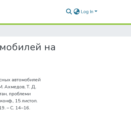
Log In
омобилей на
есных автомобилей
. Ахмедов, Т. Д.
стан, проблеми
конф., 15 листоп.
19. – С. 14–16.
9