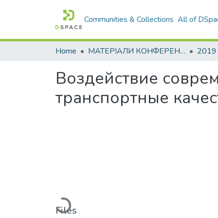
Communities & Collections
All of DSpa
Home
МАТЕРІАЛИ КОНФЕРЕНЦІЙ
2019
Воздействие совре
транспортные каче
Loading...
Files