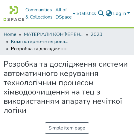
Communities
All of
Statistics
Log In
& Collections
DSpace
Home
МАТЕРІАЛИ КОНФЕРЕНЦІЙ
2023
Комп’ютерно-інтегровані технології автоматизації технологічних процесів на транспорті та у виробництві
Розробка та дослідження системи автоматичного керування технологічним процесом хімводоочищення на тец з використанням апарату нечіткої логіки
Розробка та дослідження системи
автоматичного керування
технологічним процесом
хімводоочищення на тец з
використанням апарату нечіткої
логіки
Simple item page