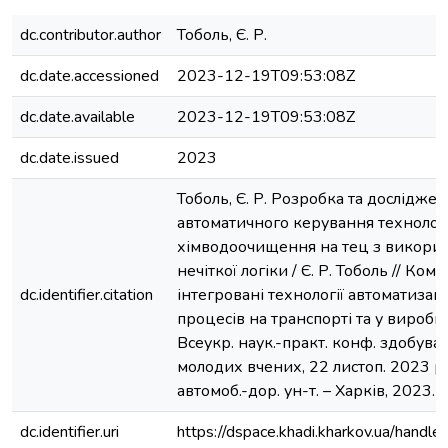
dc.contributor.author
Тоболь, Є. Р.
dc.date.accessioned
2023-12-19T09:53:08Z
dc.date.available
2023-12-19T09:53:08Z
dc.date.issued
2023
Тоболь, Є. Р. Розробка та дослідже
автоматичного керування техноло
хімводоочищення на тец з викорис
нечіткої логіки / Є. Р. Тоболь // Ком
dc.identifier.citation
інтегровані технології автоматизац
процесів на транспорті та у виробни
Всеукр. наук.-практ. конф. здобувачі
молодих вчених, 22 листоп. 2023 р. 
автомоб.-дор. ун-т. – Харків, 2023. –
dc.identifier.uri
https://dspace.khadi.kharkov.ua/han