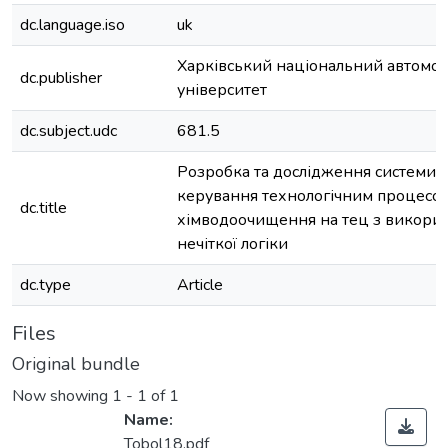
dc.language.iso
uk
Харківський національний автомо
dc.publisher
університет
dc.subject.udc
681.5
Розробка та дослідження системи 
керування технологічним процесо
dc.title
хімводоочищення на тец з викорис
нечіткої логіки
dc.type
Article
Files
Original bundle
Now showing
1 - 1 of 1
Name:
Tobol18.pdf