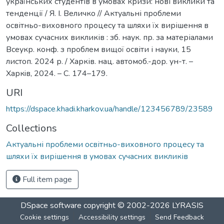
українських студентів в умовах кризи: нові виклики та
тенденції / Я. І. Величко // Актуальні проблеми
освітньо-виховного процесу та шляхи їх вирішення в
умовах сучасних викликів : зб. наук. пр. за матеріалами
Всеукр. конф. з проблем вищої освіти і науки, 15
листоп. 2024 р. / Харків. нац. автомоб.-дор. ун-т. –
Харкiв, 2024. – С. 174–179.
URI
https://dspace.khadi.kharkov.ua/handle/123456789/23589
Collections
Актуальні проблеми освітньо-виховного процесу та
шляхи їх вирішення в умовах сучасних викликів
Full item page
DSpace software
copyright © 2002-2026
LYRASIS
Cookie settings
Accessibility settings
Send Feedback