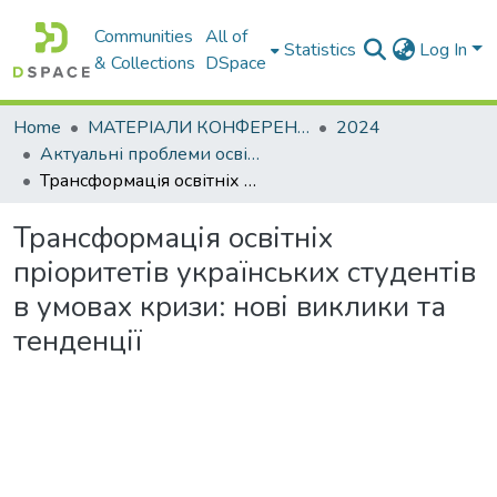
Communities
All of
Statistics
Log In
& Collections
DSpace
Home
МАТЕРІАЛИ КОНФЕРЕНЦІЙ
2024
Актуальні проблеми освітньо-виховного процесу та шляхи їх вирішення в умовах сучасних викликів
Трансформація освітніх пріоритетів українських студентів в умовах кризи: нові виклики та тенденції
Трансформація освітніх
пріоритетів українських студентів
в умовах кризи: нові виклики та
тенденції