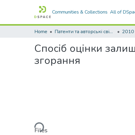
Communities & Collections
All of DSpa
Home
Патенти та авторські свідоцтва
2010
Спосiб оцiнки зали
згорання
Loading...
Files