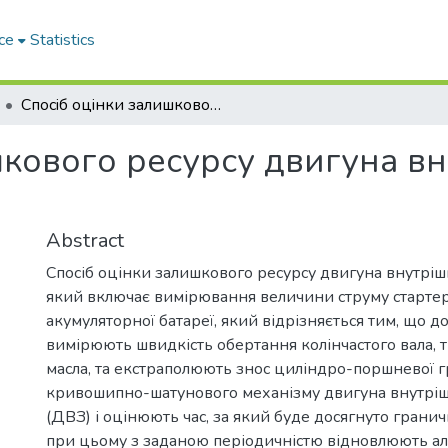
ce
Statistics
Спосiб оцiнки залишкового ресурсу двигуна внутрiшнього згорання
шкового ресурсу двигуна в
Abstract
Спосіб оцінки залишкового ресурсу двигуна внутріш
який включає вимірювання величини струму стартер
акумуляторної батареї, який відрізняється тим, що д
вимірюють швидкість обертання колінчастого вала, т
масла, та екстраполюють знос циліндро-поршневої г
кривошипно-шатунового механізму двигуна внутрі
(ДВЗ) і оцінюють час, за який буде досягнуто гранич
при цьому з заданою періодичністю відновлюють а