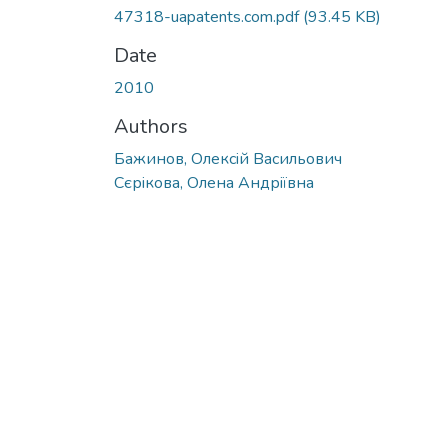
47318-uapatents.com.pdf
(93.45 KB)
Date
2010
Authors
Бажинов, Олексiй Васильович
Сєрiкова, Олена Андрiївна