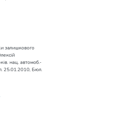
ки залишкового
лексiй
ків. нац. автомоб.-
л. 25.01.2010, Бюл.
7