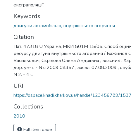
екстраполяції.
Keywords
двигуни автомобiльнi, внутрiшнього згоряння
Citation
Пат. 47318 U Україна, МКИ G01M 15/05. Спосiб оцiн
ресурсу двигуна внутрiшнього згорання / Бажинов О
Васильович, Сєрiкова Олена Андрiївна ; власник : Хар
дор. ун-т. - N u 2009 08357 ; заявл. 07.08.2009 ; опуб
N 2. - 4 с.
URI
https://dspace.khadi.kharkov.ua/handle/123456789/153
Collections
2010
Full item page