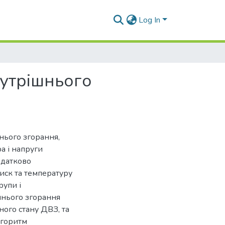
Log In
нутрiшнього
нього згорання,
а і напруги
одатково
иск та температуру
рупи і
шнього згорання
ного стану ДВЗ, та
лгоритм