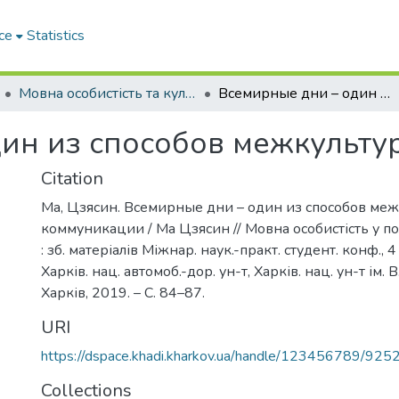
ce
Statistics
Мовна особистість та культура у сучасному інформаційному просторі
Всемирные дни – один из способов межкультурной коммуникации
дин из способов межкульт
Citation
Ма, Цзясин. Всемирные дни – один из способов ме
коммуникации / Ма Цзясин // Мовна особистість у по
: зб. матеріалів Міжнар. наук.-практ. студент. конф., 4 
Харків. нац. автомоб.-дор. ун-т, Харків. нац. ун-т ім. В
Харків, 2019. – С. 84–87.
URI
https://dspace.khadi.kharkov.ua/handle/123456789/925
Collections