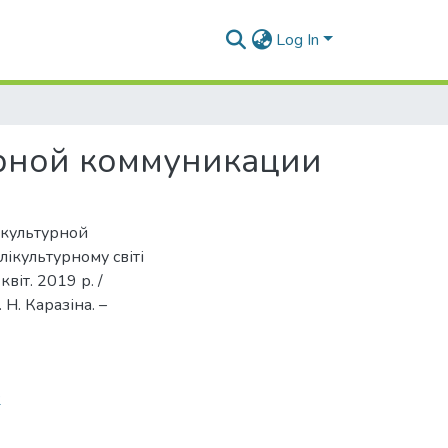
Log In
урной коммуникации
жкультурной
лікультурному світі
квіт. 2019 р. /
. Н. Каразіна. –
2