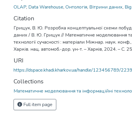
OLAP
,
Data Warehouse
,
Онтологія
,
Вітрини даних
,
Big
Citation
Грицук, В. Ю. Розробка концептуальної схеми побу
даних / В. Ю. Грицук // Математичне моделювання т
технології сучасності : матеріали Міжнар. наук. конф.,
Харків. нац. автомоб.-дор. ун-т. – Харкiв, 2024. – С. 2
URI
https://dspace.khadi.kharkov.ua/handle/123456789/223
Collections
Математичне моделювання та інформаційні технологі
Full item page