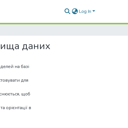
Log In
вища даних
делей на базі
стовувати для
йснюється, щоб
а орієнтації в