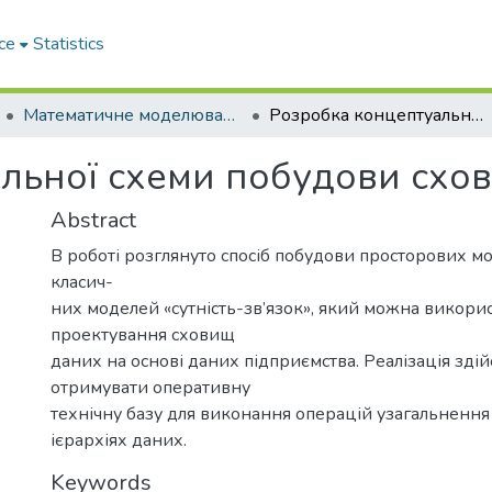
ce
Statistics
Математичне моделювання та інформаційні технології сучасності
Розробка концептуальної схеми побудови сховища даних
льної схеми побудови схо
Abstract
В роботі розглянуто спосіб побудови просторових мо
класич-
них моделей «сутність-зв’язок», який можна викори
проектування сховищ
даних на основі даних підприємства. Реалізація зді
отримувати оперативну
технічну базу для виконання операцій узагальнення т
ієрархіях даних.
Keywords