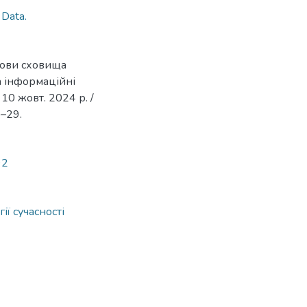
 Data.
дови сховища
а інформаційні
 10 жовт. 2024 р. /
5–29.
92
ї сучасності