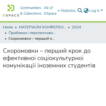
Communities
All of
Statistics
Log In
& Collections
DSpace
Home
МАТЕРІАЛИ КОНФЕРЕНЦІЙ
2024
Проблеми і перспективи мовної підготовки іноземних студентів у закладах вищої освіти
Скоромовки – перший крок до ефективної соціокультурної комунікації іноземних студентів
Скоромовки – перший крок до
ефективної соціокультурної
комунікації іноземних студентів