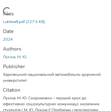
Loading...
Files
Lukhina8.pdf
(227.5 KB)
Date
2024
Authors
Лухіна, М. Ю.
Publisher
Харківський національний автомобільно-дорожній
універститет
Citation
Лухіна, М. Ю. Скоромовки – перший крок до
ефективної соціокультурної комунікації іноземних
студентів / М. Ю. Лухіна // Проблеми і перспективи