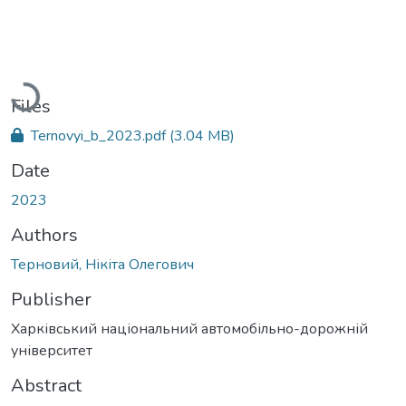
Loading...
Files
Ternovyi_b_2023.pdf
(3.04 MB)
Date
2023
Authors
Терновий, Нікіта Олегович
Publisher
Харківський національний автомобільно-дорожній
університет
Abstract