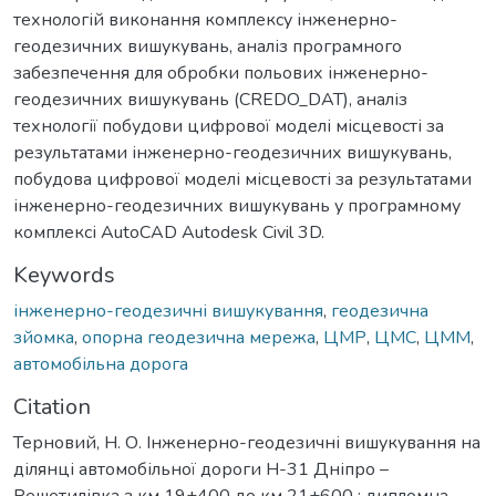
технологій виконання комплексу інженерно-
геодезичних вишукувань, аналіз програмного
забезпечення для обробки польових інженерно-
геодезичних вишукувань (CREDO_DAT), аналіз
технології побудови цифрової моделі місцевості за
результатами інженерно-геодезичних вишукувань,
побудова цифрової моделі місцевості за результатами
інженерно-геодезичних вишукувань у програмному
комплексі AutoCAD Autodesk Civil 3D.
Keywords
інженерно-геодезичні вишукування
,
геодезична
зйомка
,
опорна геодезична мережа
,
ЦМР
,
ЦМС
,
ЦММ
,
автомобільна дорога
Citation
Терновий, Н. О. Інженерно-геодезичні вишукування на
ділянці автомобільної дороги Н-31 Дніпро –
Решетилівка з км 19+400 до км 21+600 : дипломна