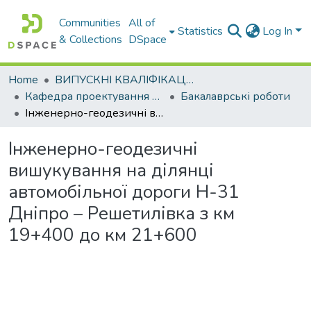
Communities
All of
Statistics
Log In
& Collections
DSpace
Home
ВИПУСКНІ КВАЛІФІКАЦІЙНІ РОБОТИ
Кафедра проектування доріг, геодезії і землеустрою
Бакалаврські роботи
Інженерно-геодезичні вишукування на ділянці автомобільної дороги Н-31 Дніпро – Решетилівка з км 19+400 до км 21+600
Інженерно-геодезичні
вишукування на ділянці
автомобільної дороги Н-31
Дніпро – Решетилівка з км
19+400 до км 21+600