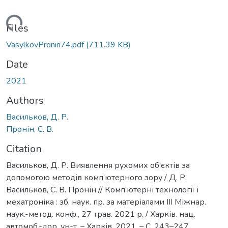
Loading...
Files
VasylkovPronin74.pdf
(711.39 KB)
Date
2021
Authors
Васильков, Д. Р.
Пронін, С. В.
Citation
Васильков, Д. Р. Виявлення рухомих об’єктів за
допомогою методів комп’ютерного зору / Д. Р.
Васильков, С. В. Пронін // Комп’ютерні технології і
мехатроніка : зб. наук. пр. за матеріалами ІІІ Міжнар.
наук.-метод. конф., 27 трав. 2021 р. / Харків. нац.
автомоб.-дор. ун-т. – Харків, 2021. – С. 243–247.