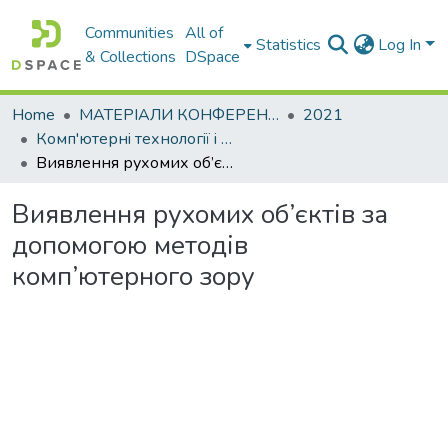
Communities
All of
Statistics
Log In
& Collections
DSpace
Home
МАТЕРІАЛИ КОНФЕРЕНЦІЙ
2021
Комп'ютернi технологiї i мехатронiка
Виявлення рухомих об’єктів за допомогою методів комп’ютерного зору
Виявлення рухомих об’єктів за
допомогою методів
комп’ютерного зору