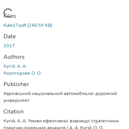
Loading...
Files
Kuhii17.pdf
(246.59 KB)
Date
2017
Authors
Кугій, А. А.
Корогодова, О. О.
Publisher
Харківський національний автомобільно-дорожній
університет
Citation
Кугій, А. А. Умови ефективної взаємодії стратегічних
транснаціональних альянсів / А. А. Кугій, О. О.