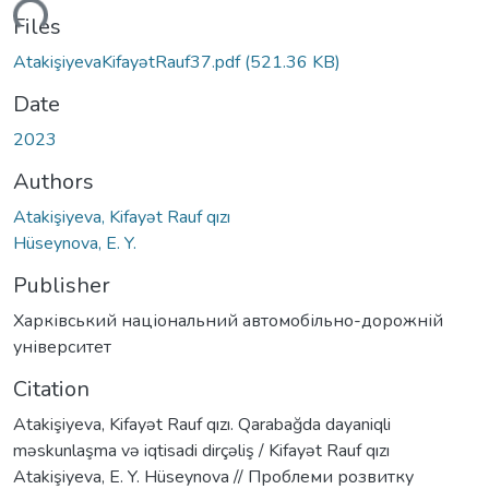
ading...
Files
AtakişiyevaKifayətRauf37.pdf
(521.36 KB)
Date
2023
Authors
Atakişiyeva, Kifayət Rauf qızı
Hüseynova, E. Y.
Publisher
Харківський національний автомобільно-дорожній
університет
Citation
Atakişiyeva, Kifayət Rauf qızı. Qarabağda dayaniqli
məskunlaşma və iqtisadi dirçəliş / Kifayət Rauf qızı
Atakişiyeva, E. Y. Hüseynova // Проблеми розвитку