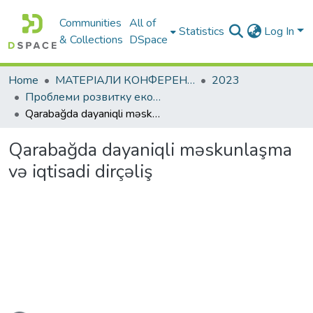
Communities
All of
Statistics
Log In
& Collections
DSpace
Home
МАТЕРІАЛИ КОНФЕРЕНЦІЙ
2023
Проблеми розвитку економіки підприємства: погляд молоді
Qarabağda dayaniqli məskunlaşma və iqtisadi dirçəliş
Qarabağda dayaniqli məskunlaşma
və iqtisadi dirçəliş