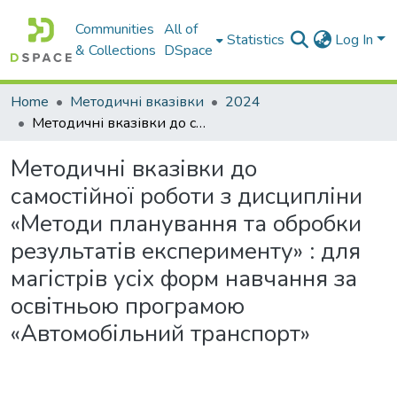
Communities
All of
Statistics
Log In
& Collections
DSpace
Home
Методичні вказівки
2024
Методичні вказівки до самостійної роботи з дисципліни «Методи планування та обробки результатів експерименту» : для магістрів усіх форм навчання за освітньою програмою «Автомобільний транспорт»
Методичні вказівки до
самостійної роботи з дисципліни
«Методи планування та обробки
результатів експерименту» : для
магістрів усіх форм навчання за
освітньою програмою
«Автомобільний транспорт»