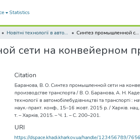
ce
Statistics
Новітні технології в автомобілебудівництві та транспорті. Частина І
Синтез промышленной сети на конвейерном производстве транспорта
ой сети на конвейерном п
Citation
Баранова, В. О. Синтез промышленной сети на кон
производстве транспорта / В. О. Баранова, А. Н. Каде
технології в автомобілебудівництві та транспорті : на
наук.-практ. конф., 15–16 жовт. 2015 р. / Харків. нац
т. – Харкiв, 2015. – Ч. 1. – С. 200–201.
URI
https://dspace.khadi.kharkov.ua/handle/123456789/765