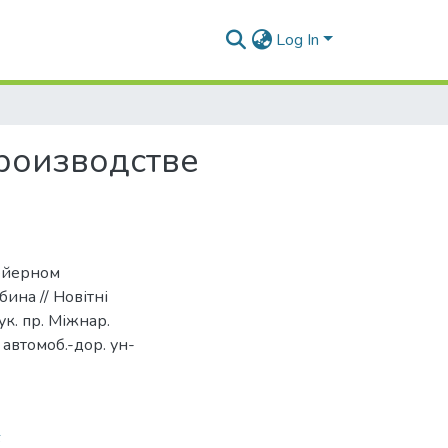
Log In
роизводстве
вейерном
бина // Новітні
ук. пр. Міжнар.
. автомоб.-дор. ун-
6