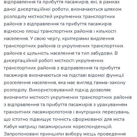
відправлення та прибуття пасажирів, які, в рамках
даної дисертаційної роботи, визначаються шляхом
розподілу місткостей укрупнених транспортних
районів з відправлення та прибуття пасажирів
відносно площі транспортних районів і кількості
населення. У свою чергу, критеріями виділення
транспортних районів із укрупнених транспортних
районів є щільність населення та тип забудови. В
дисертаційній роботі місткості укрупнених
транспортних районів з відправлення та прибуття
пасажирів визначаються на підставі відомої функції
розселення населення, яка має вигляд гамма-закону
розподілу. Використовуваний підхід дозволяє
визначити місткості укрупнених транспортних районів
з відправлення та прибуття пасажирів з урахуванням
транзитних пасажиропотоків і внутрішніх пересувань,
що істотно підвищує точність сформованої для міста
Кабул матриці пасажирських кореспонденцій.
Запропоновані принципи вибору місць проведення