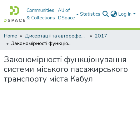
Communities
All of
Statistics
Log In
& Collections
DSpace
Home
Дисертації та автореферати дисертацій
2017
Закономiрностi функцiонування системи мiського пасажирського транспорту мiста Кабул
Закономiрностi функцiонування
системи мiського пасажирського
транспорту мiста Кабул