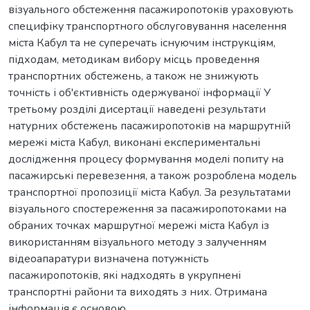
візуального обстеження пасажиропотоків ураховують
специфіку транспортного обслуговування населення
міста Кабул та не суперечать існуючим інструкціям,
підходам, методикам вибору місць проведення
транспортних обстежень, а також не знижують
точність і об'єктивність одержуваної інформації У
третьому розділі дисертації наведені результати
натурних обстежень пасажиропотоків на маршрутній
мережі міста Кабул, виконані експериментальні
дослідження процесу формування моделі попиту на
пасажирські перевезення, а також розроблена модель
транспортної пропозиції міста Кабул. За результатами
візуального спостереження за пасажиропотоками на
обраних точках маршрутної мережі міста Кабул із
використанням візуального методу з залученням
відеоапаратури визначена потужність
пасажиропотоків, які надходять в укрупнені
транспортні райони та виходять з них. Отримана
інформація є основою