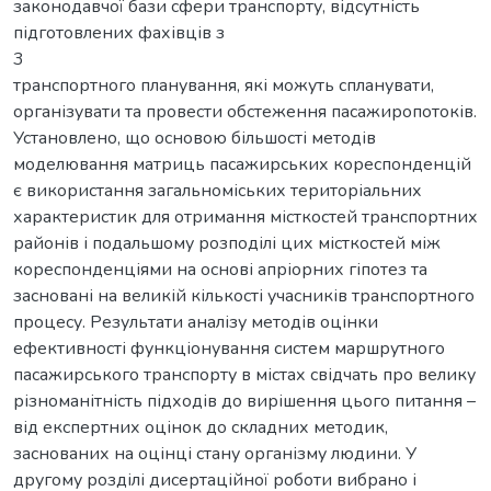
законодавчої бази сфери транспорту, відсутність
підготовлених фахівців з
3
транспортного планування, які можуть спланувати,
організувати та провести обстеження пасажиропотоків.
Установлено, що основою більшості методів
моделювання матриць пасажирських кореспонденцій
є використання загальноміських територіальних
характеристик для отримання місткостей транспортних
районів і подальшому розподілі цих місткостей між
кореспонденціями на основі апріорних гіпотез та
засновані на великій кількості учасників транспортного
процесу. Результати аналізу методів оцінки
ефективності функціонування систем маршрутного
пасажирського транспорту в містах свідчать про велику
різноманітність підходів до вирішення цього питання –
від експертних оцінок до складних методик,
заснованих на оцінці стану організму людини. У
другому розділі дисертаційної роботи вибрано і