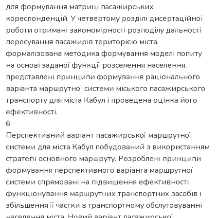
для формування матриці пасажирських
кореспонденцій. У четвертому розділі дисертаційної
роботи отримані закономірності розподілу дальності
пересування пасажирів територією міста,
формалізована методика формування моделі попиту
на основі заданої функції розселення населення,
представлені принципи формування раціонального
варіанта маршрутної системи міського пасажирського
транспорту для міста Кабул і проведена оцінка його
ефективності.
6
Перспективний варіант пасажирської маршрутної
системи для міста Кабул побудований з використанням
стратегії основного маршруту. Розроблені принципи
формування перспективного варіанта маршрутної
системи спрямовані на підвищення ефективності
функціонування маршрутних транспортних засобів і
збільшення її частки в транспортному обслуговуванні
населення міста. Новий варіант пасажирської