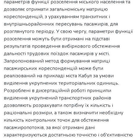
параметрів функції розселення міського населення та
дозволяє отримати загальноміську матрицю
кореспонденцій, з урахуванням транзитних і
внутрішньорайонних пересувань пасажирів, для
розглянутого періоду. У свою чергу, параметри функції
розселення можуть бути отримані на підставі
результатів проведення вибіркового обстеження
дальності трудових поїздок пасажирів у місті.
Запропонований метод формування матриці
пасажирських кореспонденцій може бути
реалізований на прикладі міста Кабул за умови
виділення укрупнених територіальних одиниць.
Розроблені в дисертаційній роботі принципи
виділення укрупнений транспортних районів
дозволяють розрахувати потрібну їх кількість і
раціональні розміри, а також визначити необхідну
кількість контрольних точок для обстеження
пасажиропотоків, за якої отримані дані
характеризуються достатньою точністю і об'єктивністю