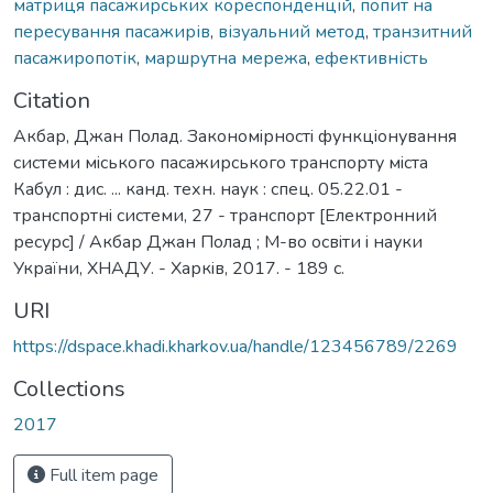
матриця пасажирських кореспонденцій
,
попит на
пересування пасажирів
,
візуальний метод
,
транзитний
пасажиропотік
,
маршрутна мережа
,
ефективність
Citation
Акбар, Джан Полад. Закономiрностi функцiонування
системи мiського пасажирського транспорту мiста
Кабул : дис. ... канд. техн. наук : спец. 05.22.01 -
транспортнi системи, 27 - транспорт [Електронний
ресурс] / Акбар Джан Полад ; М-во освiти i науки
України, ХНАДУ. - Харкiв, 2017. - 189 с.
URI
https://dspace.khadi.kharkov.ua/handle/123456789/2269
Collections
2017
Full item page