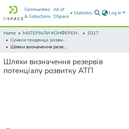
Communities
All of
Statistics
Log In
& Collections
DSpace
Home
МАТЕРІАЛИ КОНФЕРЕНЦІЙ
2017
Сучасні тенденції розвитку світової економіки. Том. ІІ
Шляхи визначення резервів потенціалу розвитку АТП
Шляхи визначення резервів
потенціалу розвитку АТП
ading...