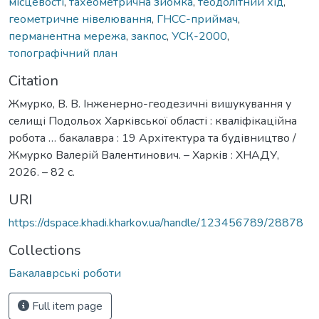
місцевості
,
тахеометрична зйомка
,
теодолітний хід
,
геометричне нівелювання
,
ГНСС-приймач
,
перманентна мережа
,
закпос
,
УСК-2000
,
топографічний план
Citation
Жмурко, В. В. Інженерно-геодезичні вишукування у
селищі Подольох Харківської області : кваліфікаційна
робота … бакалавра : 19 Архітектура та будівництво /
Жмурко Валерій Валентинович. – Харків : ХНАДУ,
2026. – 82 с.
URI
https://dspace.khadi.kharkov.ua/handle/123456789/28878
Collections
Бакалаврські роботи
Full item page