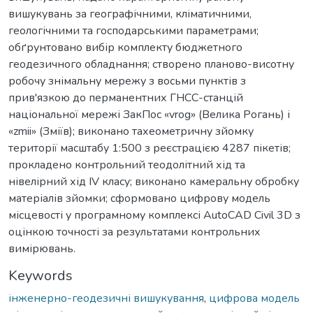
вишукувань за географічними, кліматичними,
геологічними та господарськими параметрами;
обґрунтовано вибір комплекту бюджетного
геодезичного обладнання; створено планово-висотну
робочу знімальну мережу з восьми пунктів з
прив'язкою до перманентних ГНСС-станцій
національної мережі ЗакПос «vrog» (Велика Рогань) і
«zmii» (Зміїв); виконано тахеометричну зйомку
території масштабу 1:500 з реєстрацією 4287 пікетів;
прокладено контрольний теодолітний хід та
нівелірний хід IV класу; виконано камеральну обробку
матеріалів зйомки; сформовано цифрову модель
місцевості у програмному комплексі AutoCAD Civil 3D з
оцінкою точності за результатами контрольних
вимірювань.
Keywords
інженерно-геодезичні вишукування
,
цифрова модель