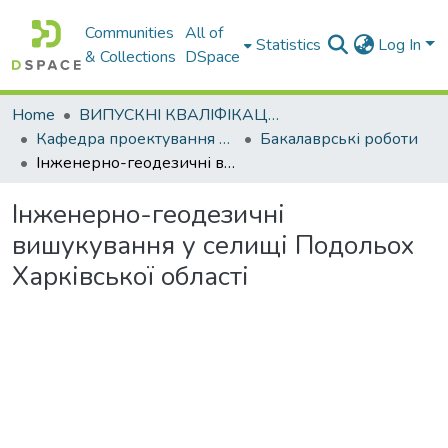
Communities
All of
Statistics
Log In
& Collections
DSpace
Home
ВИПУСКНІ КВАЛІФІКАЦІЙНІ РОБОТИ
Кафедра проектування доріг, геодезії і землеустрою
Бакалаврські роботи
Інженерно-геодезичні вишукування у селищі Подольох Харківської області
Інженерно-геодезичні
вишукування у селищі Подольох
Харківської області