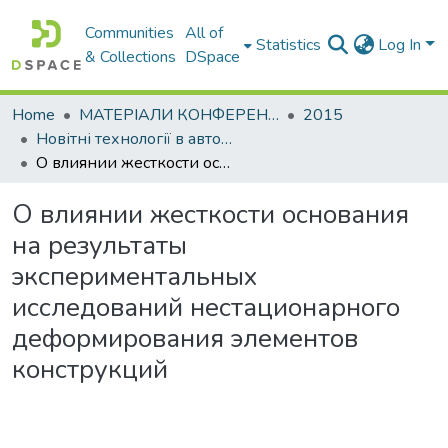
Communities
All of
Statistics
Log In
& Collections
DSpace
Home
МАТЕРІАЛИ КОНФЕРЕНЦІЙ
2015
Новітні технології в автомобілебудівництві та транспорті. Частина І
О влиянии жесткости основания на результаты экспериментальных исследований нестационарного деформирования элементов конструкций
О влиянии жесткости основания
на результаты
экспериментальных
исследований нестационарного
деформирования элементов
конструкций