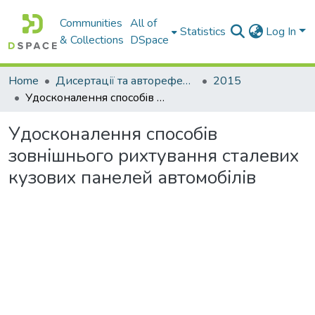
Communities
All of
Statistics
Log In
& Collections
DSpace
Home
Дисертації та автореферати дисертацій
2015
Удосконалення способiв зовнiшнього рихтування сталевих кузових панелей автомобiлiв
Удосконалення способiв
зовнiшнього рихтування сталевих
кузових панелей автомобiлiв