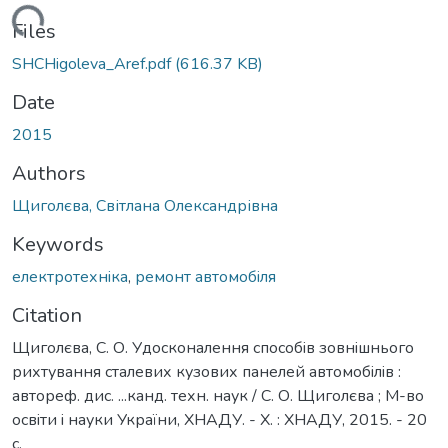
Loading...
Files
SHCHigoleva_Aref.pdf
(616.37 KB)
Date
2015
Authors
Щиголєва, Світлана Олександрівна
Keywords
електротехнiка
,
ремонт автомобiля
Citation
Щиголєва, С. О. Удосконалення способiв зовнiшнього
рихтування сталевих кузових панелей автомобiлiв :
автореф. дис. ...канд. техн. наук / С. О. Щиголєва ; М-во
освiти i науки України, ХНАДУ. - Х. : ХНАДУ, 2015. - 20
с.