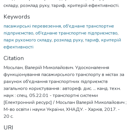
складу, розклад руху, тариф, критерій ефективності.
Keywords
пасажирські перевезення
,
об'єднане транспортне
підприємство
,
об'єднане транспортне підприємство
,
парк рухомого складу
,
розклад руху
,
тариф
,
критерій
ефективності
Citation
Мосьпан, Валерiй Миколайович. Удосконалення
функцiонування пасажирського транспорту в мiстах за
рахунок об'єднання транспортних пiдприємств
загального користування : автореф. дис. ... канд. техн.
наук : спец. 05.22.01 - транспортнi системи
[Електронний ресурс] / Мосьпан Валерiй Миколайович ;
М-во освiти i науки України, ХНАДУ. - Харкiв, 2017. -
20 с.
URI