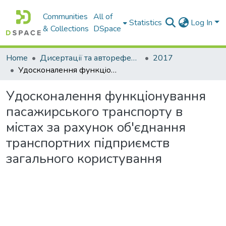
Communities
All of
Statistics
Log In
& Collections
DSpace
Home
Дисертації та автореферати дисертацій
2017
Удосконалення функцiонування пасажирського транспорту в мiстах за рахунок об'єднання транспортних пiдприємств загального користування
Удосконалення функцiонування
пасажирського транспорту в
мiстах за рахунок об'єднання
транспортних пiдприємств
загального користування