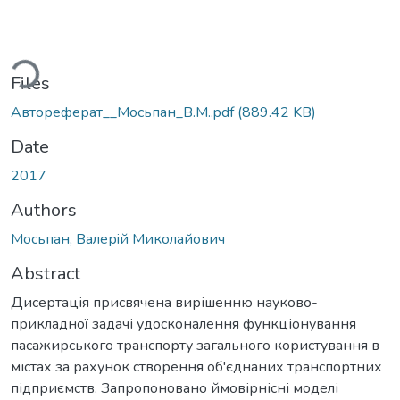
ading...
Files
Автореферат__Мосьпан_В.М..pdf
(889.42 KB)
Date
2017
Authors
Мосьпан, Валерiй Миколайович
Abstract
Дисертація присвячена вирішенню науково-
прикладної задачі удосконалення функціонування
пасажирського транспорту загального користування в
містах за рахунок створення об'єднаних транспортних
підприємств. Запропоновано ймовірнісні моделі