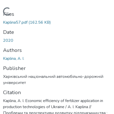
Loading...
Files
Kaplina57.pdf
(162.56 KB)
Date
2020
Authors
Kaplina, A. I.
Publisher
Харківський національний автомобільно-дорожній
університет
Citation
Kaplina, A. I. Economic efficiency of fertilizer application in
production technologies of Ukraine / А. І. Kaplina //
Проблеми та перспективи розвитку підприємництва :