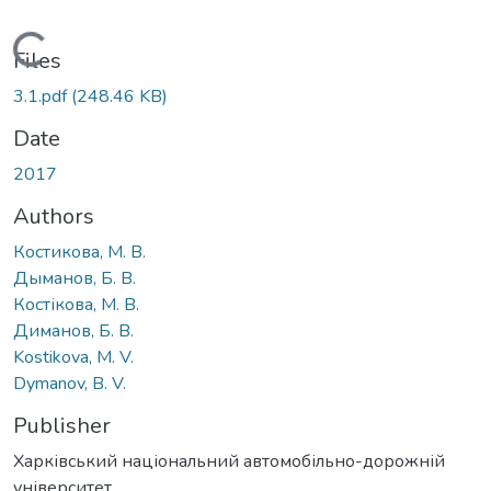
Loading...
Files
3.1.pdf
(248.46 KB)
Date
2017
Authors
Костикова, М. В.
Дыманов, Б. В.
Костікова, М. В.
Диманов, Б. В.
Kostikova, М. V.
Dymаnоv, B. V.
Publisher
Харківський національний автомобільно-дорожній
університет