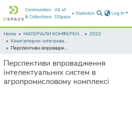
Communities
All of
Statistics
Log In
& Collections
DSpace
Home
МАТЕРІАЛИ КОНФЕРЕНЦІЙ
2022
Комп’ютерно-інтегровані технології автоматизації технологічних процесів на транспорті та у виробництві
Перспективи впровадження інтелектуальних систем в агропромисловому комплексі
Перспективи впровадження
інтелектуальних систем в
агропромисловому комплексі