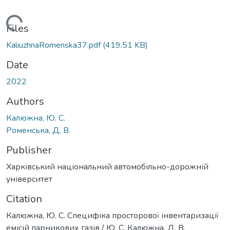
Loading...
Files
KaliuzhnaRomenska37.pdf
(419.51 KB)
Date
2022
Authors
Калюжна, Ю. С.
Роменська, Д. В.
Publisher
Харківський національний автомобільно-дорожній
університет
Citation
Калюжна, Ю. С. Специфіка просторової інвентаризації
емісій парникових газів / Ю. С. Калюжна, Д. В.