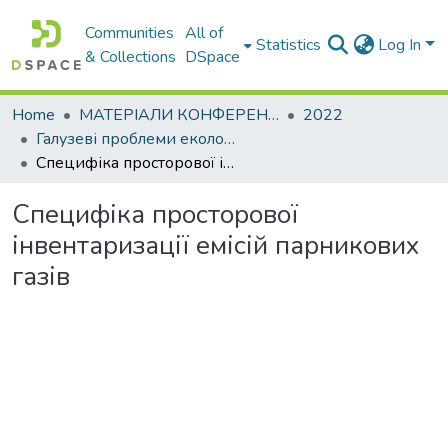
Communities
All of
Statistics
Log In
& Collections
DSpace
Home
МАТЕРІАЛИ КОНФЕРЕНЦІЙ
2022
Галузеві проблеми екологічної безпеки – 2022
Специфіка просторової інвентаризації емісій парникових газів
Специфіка просторової
інвентаризації емісій парникових
газів