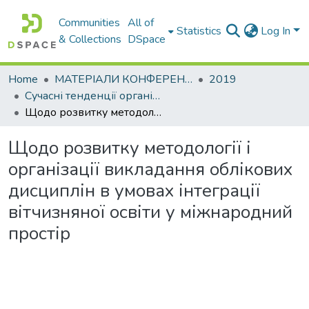
Communities
All of
Statistics
Log In
& Collections
DSpace
Home
МАТЕРІАЛИ КОНФЕРЕНЦІЙ
2019
Сучасні тенденції організаційнометодологічного забезпечення підготовки фахівців: проблеми та шляхи їх вирішення в умовах глобалізації та євроекономічної інтеграції
Щодо розвитку методології і організації викладання облікових дисциплін в умовах інтеграції вітчизняної освіти у міжнародний простір
Щодо розвитку методології і
організації викладання облікових
дисциплін в умовах інтеграції
вітчизняної освіти у міжнародний
простір