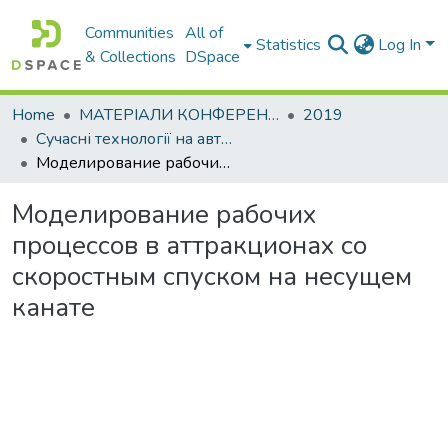
Communities
All of
Statistics
Log In
& Collections
DSpace
Home
МАТЕРІАЛИ КОНФЕРЕНЦІЙ
2019
Сучасні технології на автомобільному транспорті та машинобудуванні
Моделирование рабочих процессов в аттракционах со скоростным спуском на несущем канате
Моделирование рабочих
процессов в аттракционах со
скоростным спуском на несущем
канате