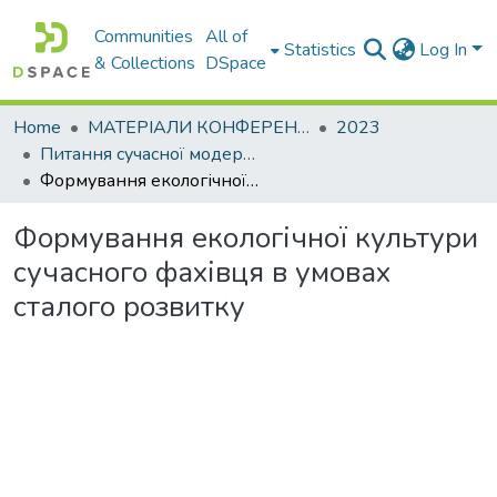
Communities
All of
Statistics
Log In
& Collections
DSpace
Home
МАТЕРІАЛИ КОНФЕРЕНЦІЙ
2023
Питання сучасної модернізації науки та освіти
Формування екологічної культури сучасного фахівця в умовах сталого розвитку
Формування екологічної культури
сучасного фахівця в умовах
сталого розвитку