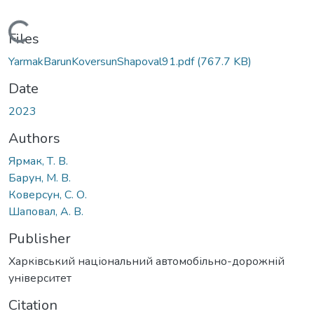
Loading...
Files
YarmakBarunKoversunShapoval91.pdf
(767.7 KB)
Date
2023
Authors
Ярмак, Т. В.
Барун, М. В.
Коверсун, С. О.
Шаповал, А. В.
Publisher
Харківський національний автомобільно-дорожній
університет
Citation