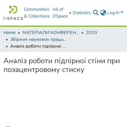
Communities
All of
Statistics
Log In
& Collections
DSpace
Home
МАТЕРІАЛИ КОНФЕРЕНЦІЙ
2019
Збірник наукових праць 81-ї міжнародної студентської наукової конференції. Секція : Мости, конструкції та будівельна механіка
Аналіз роботи підпірної стіни при позацентровому стиску
Аналіз роботи підпірної стіни при
позацентровому стиску