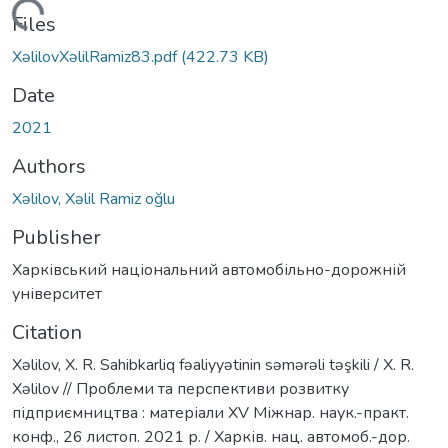
Loading...
Files
XəlilovXəlilRamiz83.pdf
(422.73 KB)
Date
2021
Authors
Xəlilov, Xəlil Ramiz oğlu
Publisher
Харківський національний автомобільно-дорожній
університет
Citation
Xəlilov, X. R. Sahibkarliq fəaliyyətinin səmərəli təşkili / X. R.
Xəlilov // Проблеми та перспективи розвитку
підприємництва : матеріали ХV Міжнар. наук.-практ.
конф., 26 листоп. 2021 р. / Харків. нац. автомоб.-дор.