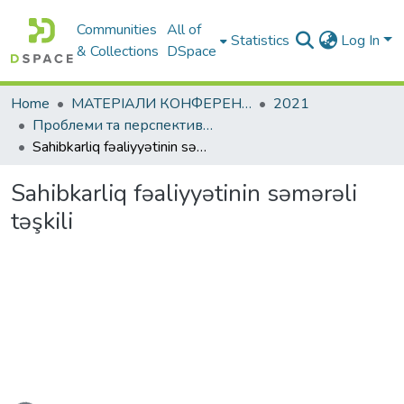
Communities
All of
Statistics
Log In
& Collections
DSpace
Home
МАТЕРІАЛИ КОНФЕРЕНЦІЙ
2021
Проблеми та перспективи розвитку підприємництва
Sahibkarliq fəaliyyətinin səmərəli təşkili
Sahibkarliq fəaliyyətinin səmərəli
təşkili