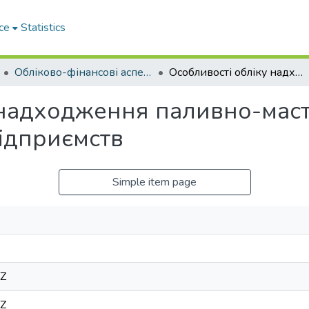
ce
Statistics
Обліково-фінансові аспекти підприємницької діяльності
Особливості обліку надходження паливно-мастильних матеріалів автотранспортних підприємств
 надходження паливно-маст
ідприємств
Simple item page
6Z
6Z