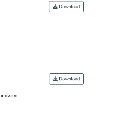
Download
Download
ubmission