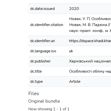
dc.date.issued
2020
Новак, У. П. Особливо
dc.identifier.citation
Новак, М. В. Падюка //
наук.-практ. конф., м. 
dc.identifier.uri
https://dspace.khadi.k
dc.language.iso
uk
dc.publisher
Харківський націонал
dc.title
Особливості обліку н
dc.type
Article
Files
Original bundle
Now showing
1 - 1 of 1