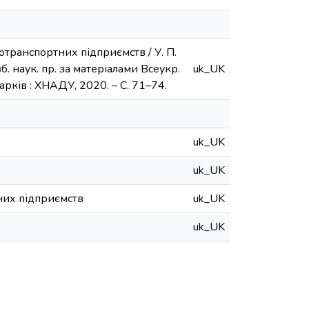
отранспортних підприємств / У. П.
б. наук. пр. за матеріалами Всеукр.
uk_UK
 Харків : ХНАДУ, 2020. – C. 71–74.
uk_UK
uk_UK
них підприємств
uk_UK
uk_UK