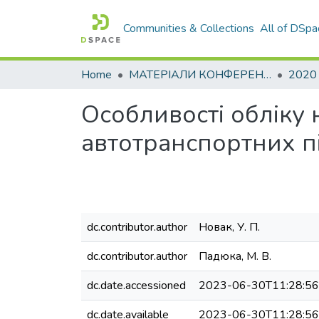
Communities & Collections
All of DSpa
Home
МАТЕРІАЛИ КОНФЕРЕНЦІЙ
2020
Особливості обліку
автотранспортних п
dc.contributor.author
Новак, У. П.
dc.contributor.author
Падюка, М. В.
dc.date.accessioned
2023-06-30T11:28:5
dc.date.available
2023-06-30T11:28:5