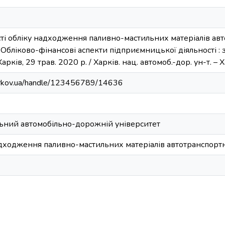
сті обліку надходження паливно-мастильних матеріалів авт
 Обліково-фінансові аспекти підприємницької діяльності : з
Харків, 29 трав. 2020 р. / Харків. нац. автомоб.-дор. ун-т. –
harkov.ua/handle/123456789/14636
ьний автомобільно-дорожній університет
адходження паливно-мастильних матеріалів автотранспорт