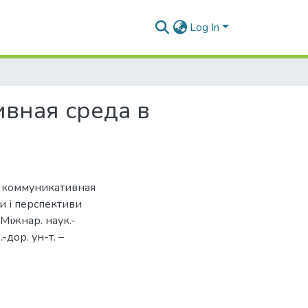
Log In
вная среда в
я коммуникативная
ми і перспективи
 Міжнар. наук.-
-дор. ун-т. –
9