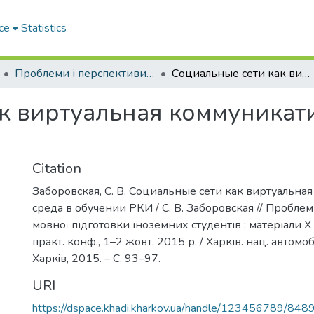
ce
Statistics
Проблеми і перспективи мовної підготовки іноземних студентів
Социальные сети как виртуальная коммуникативная среда в обучении РКИ
к виртуальная коммуникати
Citation
Заборовская, С. В. Социальные сети как виртуальна
среда в обучении РКИ / С. В. Заборовская // Пробле
мовної підготовки іноземних студентів : матеріали Х
практ. конф., 1–2 жовт. 2015 р. / Харків. нац. автомоб.
Харкiв, 2015. – С. 93–97.
URI
https://dspace.khadi.kharkov.ua/handle/123456789/848