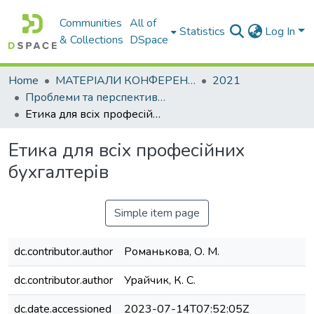
Communities
All of
Statistics
Log In
& Collections
DSpace
Home
МАТЕРІАЛИ КОНФЕРЕНЦІЙ
2021
Проблеми та перспективи розвитку підприємництва
Етика для всіх професійних бухгалтерів
Етика для всіх професійних
бухгалтерів
Simple item page
dc.contributor.author
Романькова, О. М.
dc.contributor.author
Урайчик, К. С.
dc.date.accessioned
2023-07-14T07:52:05Z