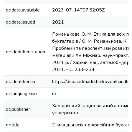
dc.date.available
2023-07-14T07:52:05Z
dc.date.issued
2021
Романькова, О. М. Етика для всіх 
бухгалтерів / О. М. Романькова, К. С
Проблеми та перспективи розвитку
dc.identifier.citation
матеріали ХV Міжнар. наук.-практ. к
2021 р. / Харків. нац. автомоб.-дор. 
2021. – С. 233–234.
dc.identifier.uri
https://dspace.khadi.kharkov.ua/han
dc.language.iso
uk
Харківський національний автомо
dc.publisher
університет
dc.title
Етика для всіх професійних бухгал