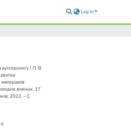
Log In
аутсорсингу / П. В.
озвитку
 матеріалів
молодих вчених, 17
ків, 2022. – С.
24