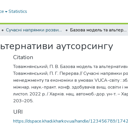
ce
Statistics
Сучасні напрямки розвитку менеджменту та економіки в умовах VUCA-світу
Базова модель та альтернативи аутсорсингу
льтернативи аутсорсингу
Citation
Товажнянський, П. В. Базова модель та альтернативи 
Товажнянський, П. Г. Перерва // Сучасні напрямки р
менеджменту та економіки в умовах VUCA-світу : зб.
міжнар. наук.-практ. конф. здобувачів вищ. освіти і 
листоп. 2022 р. / Харків. нац. автомоб.-дор. ун-т. – Хар
203–205.
URI
https://dspace.khadi.kharkov.ua/handle/123456789/174