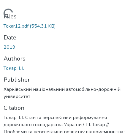
Loading...
Files
Tokar12.pdf
(554.31 KB)
Date
2019
Authors
Токар, І. І.
Publisher
Харківський національний автомобільно-дорожній
університет
Citation
Токар, І. І. Стан та перспективи реформування
дорожнього господарства України / І. І. Токар //
Проблеми та перспективи розвитку підприємництва :