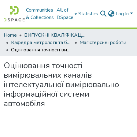
Communities
All of
Statistics
Log In
& Collections
DSpace
Home
ВИПУСКНІ КВАЛІФІКАЦІЙНІ РОБОТИ
Кафедра метрології та безпеки життєдіяльності
Магістерські роботи
Оцінювання точності вимірювальних каналів інтелектуальної вимірювально-інформаційної системи автомобіля
Оцінювання точності
вимірювальних каналів
інтелектуальної вимірювально-
інформаційної системи
автомобіля