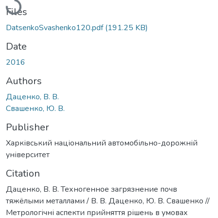
Files
DatsenkoSvashenko120.pdf
(191.25 KB)
Date
2016
Authors
Даценко, В. В.
Свашенко, Ю. В.
Publisher
Харківський національний автомобільно-дорожній
університет
Citation
Даценко, В. В. Техногенное загрязнение почв
тяжёлыми металлами / В. В. Даценко, Ю. В. Свашенко //
Метрологічні аспекти прийняття рішень в умовах