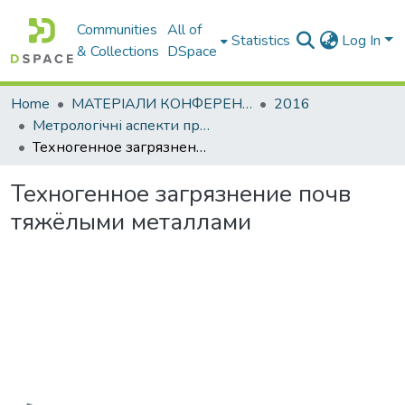
Communities
All of
Statistics
Log In
& Collections
DSpace
Home
МАТЕРІАЛИ КОНФЕРЕНЦІЙ
2016
Метрологічні аспекти прийняття рішень в умовах роботи на техногенно небезпечних об’єктах
Техногенное загрязнение почв тяжёлыми металлами
Техногенное загрязнение почв
тяжёлыми металлами
Loading...