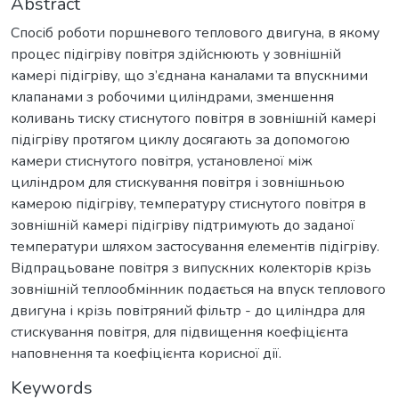
Abstract
Спосіб роботи поршневого теплового двигуна, в якому
процес підігріву повітря здійснюють у зовнішній
камері підігріву, що з’єднана каналами та впускними
клапанами з робочими циліндрами, зменшення
коливань тиску стиснутого повітря в зовнішній камері
підігріву протягом циклу досягають за допомогою
камери стиснутого повітря, установленої між
циліндром для стискування повітря і зовнішньою
камерою підігріву, температуру стиснутого повітря в
зовнішній камері підігріву підтримують до заданої
температури шляхом застосування елементів підігріву.
Відпрацьоване повітря з випускних колекторів крізь
зовнішній теплообмінник подається на впуск теплового
двигуна і крізь повітряний фільтр - до циліндра для
стискування повітря, для підвищення коефіцієнта
наповнення та коефіцієнта корисної дії.
Keywords