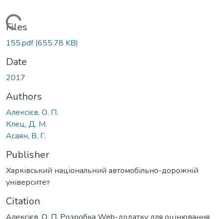
Loading...
Files
155.pdf
(655.78 KB)
Date
2017
Authors
Алексієв, О. П.
Клец, Д. М.
Асаян, В. Г.
Publisher
Харківський національний автомобільно-дорожній
університет
Citation
Алексієв, О. П. Розробка Web-додатку для оцінювання