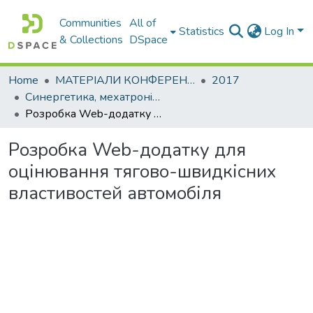
Communities
All of
Statistics
Log In
& Collections
DSpace
Home
МАТЕРІАЛИ КОНФЕРЕНЦІЙ
2017
Синергетика, мехатронiка, телематика дорожнiх машин i систем у навчальному процесi та науцi
Розробка Web-додатку для оцінювання тягово-швидкісних властивостей автомобіля
Розробка Web-додатку для
оцінювання тягово-швидкісних
властивостей автомобіля