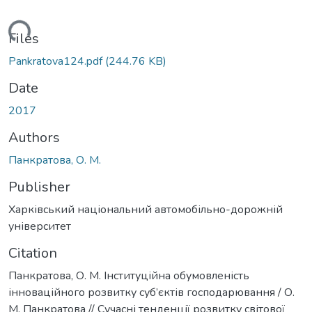
Loading...
Files
Pankratova124.pdf
(244.76 KB)
Date
2017
Authors
Панкратова, О. М.
Publisher
Харківський національний автомобільно-дорожній
університет
Citation
Панкратова, О. М. Інституційна обумовленість
інноваційного розвитку суб’єктів господарювання / О.
М. Панкратова // Сучасні тенденції розвитку світової