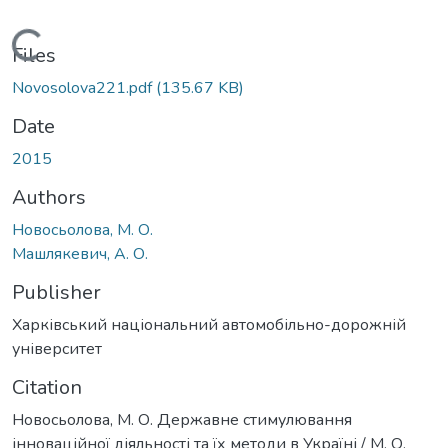
Loading...
Files
Novosolova221.pdf
(135.67 KB)
Date
2015
Authors
Новосьолова, М. О.
Машлякевич, А. О.
Publisher
Харківський національний автомобільно-дорожній
університет
Citation
Новосьолова, М. О. Державне стимулювання
інноваційної діяльності та їх методи в Україні / М. О.